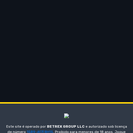
Este site é operado por
BETREX GROUP LLC
e autorizado sob licença
de número
1589-A17F8H15
. Proibido para menores de 18 anos. Jogue