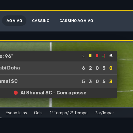
AO VIVO
CASSINO
CASSINO AO VIVO
: 96"
abi Doha
6
2
0
5
0
amal SC
5
3
0
5
3
Al Shamal SC - Com a posse
Escanteios
Gols
1º Tempo/2º Tempo
Par/Impar