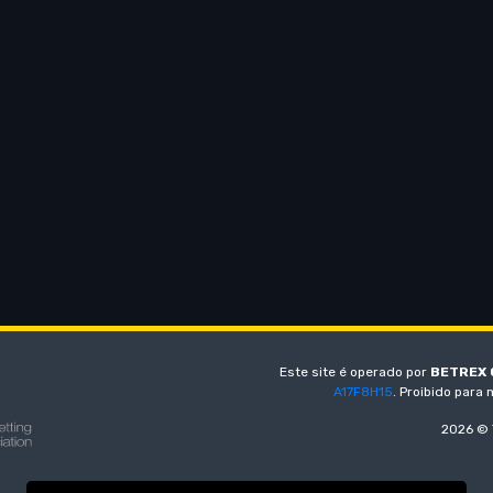
Este site é operado por
BETREX 
A17F8H15
. Proibido par
2026 © 