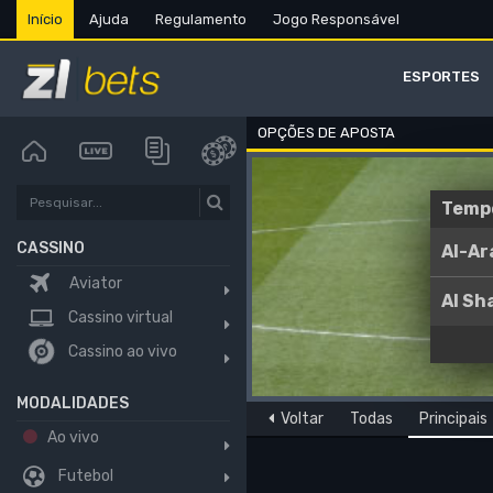
Início
Ajuda
Regulamento
Jogo Responsável
ESPORTES
OPÇÕES DE APOSTA
Tempo
CASSINO
Al-Ar
Aviator
Al Sh
Cassino virtual
Cassino ao vivo
MODALIDADES
Voltar
Todas
Principais
Ao vivo
Futebol