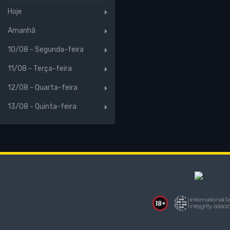
Hoje
Amanhã
10/08 - Segunda-feira
11/08 - Terça-feira
12/08 - Quarta-feira
13/08 - Quinta-feira