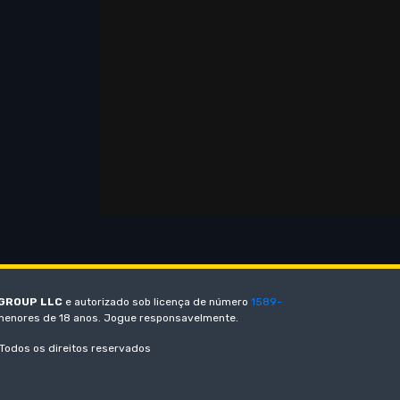
GROUP LLC
e autorizado sob licença de número
1589-
a menores de 18 anos. Jogue responsavelmente.
Todos os direitos reservados